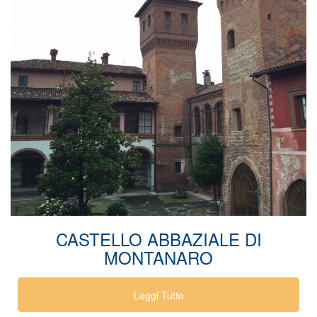
a
t
i
o
n
CASTELLO ABBAZIALE DI
MONTANARO
Leggi Tutto